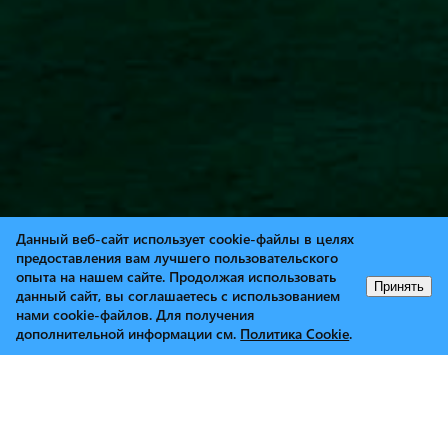
Данный веб-сайт использует cookie-файлы в целях
предоставления вам лучшего пользовательского
опыта на нашем сайте. Продолжая использовать
Принять
данный сайт, вы соглашаетесь с использованием
нами cookie-файлов. Для получения
дополнительной информации см.
Политика Cookie
.